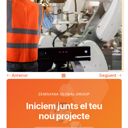
Anterior
Següent
ZEMSANIA GLOBAL GROUP
Iniciem junts el teu
nou projecte