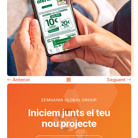
Anterior
Següent
ZEMSANIA GLOBAL GROUP
Iniciem junts el teu
nou projecte