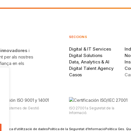
SECCIONS
Digital & IT Services
Ind
s innovadores
i
Digital Solutions
No
nt per als nostres
Data, Analytics & AI
Ins
iança en els
Digital Talent Agency
Co
Casos
Ca
1 a Sistemes de Gestió
ISO 27001 a Seguretat de la
l.
Informació.
s
Política d'utilització de dades
Política de la Seguretat d'Informació
Política Ges. Qu