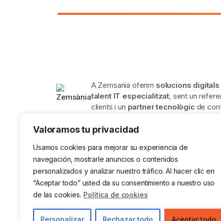
A Zemsania oferim
solucions digital
talent IT especialitzat
, sent un refere
clients i un
partner tecnològic
de conf
diferents processos empresarials.
Valoramos tu privacidad
Usamos cookies para mejorar su experiencia de
navegación, mostrarle anuncios o contenidos
personalizados y analizar nuestro tráfico. Al hacer clic en
ISO 9001 en Sistemes de Gestió de
ISO 1400
“Aceptar todo” usted da su consentimiento a nuestro uso
la Qualitat.
Ambienta
de las cookies.
Política de cookies
Avís Legal
Política de Privadesa
Cookie
Personalizar
Rechazar todo
Aceptar todo