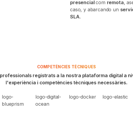
presencial
com
remota
, as
caso, y abarcando un
servi
SLA
.
COMPETÈNCIES TÈCNIQUES
rofessionals registrats a la nostra plataforma digital a ni
l'experiència i competències tècniques necessàries.