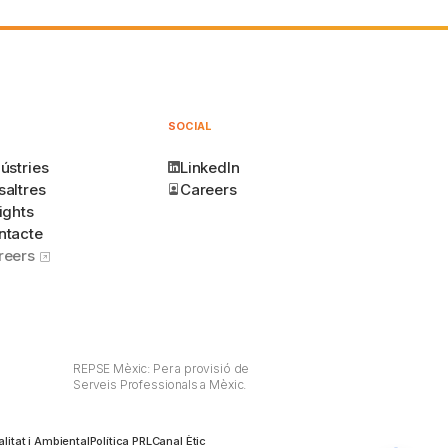
SOCIAL
ústries
LinkedIn
saltres
Careers
ights
ntacte
reers
REPSE Mèxic: Per a provisió de
Serveis Professionals a Mèxic.
alitat i Ambiental
Política PRL
Canal Ètic