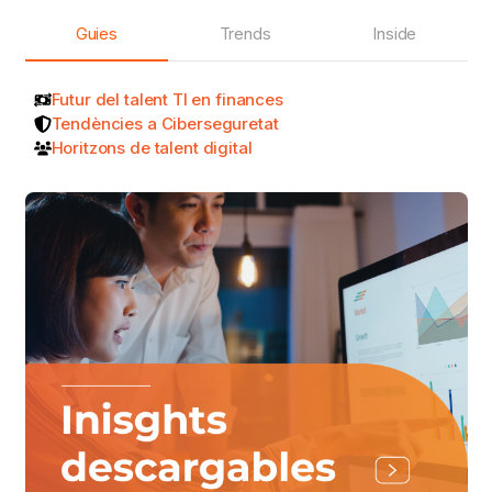
Guies
Trends
Inside
Futur del talent TI en finances
Tendències a Ciberseguretat
Horitzons de talent digital