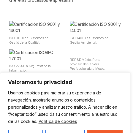
diferents processos empresarials.
ISO 9001 en Sistemes de
ISO 14001 a Sistemes de
Gestió de la Qualitat.
Gestió Ambiental.
REPSE Mèxic: Per a
provisió de Serveis
ISO 27001 a Seguretat de la
Professionals a Mèxic.
Informació.
Valoramos tu privacidad
Avís Legal
Política de Privadesa
Usamos cookies para mejorar su experiencia de
Cookies
navegación, mostrarle anuncios o contenidos
Política d'utilització de dades
personalizados y analizar nuestro tráfico. Al hacer clic en
Política de la Seguretat d'Informació
“Aceptar todo” usted da su consentimiento a nuestro uso
Política Ges. Qualitat i Ambiental
Política PRL
de las cookies.
Política de cookies
Canal Ètic
© 2026 Zemsania SL