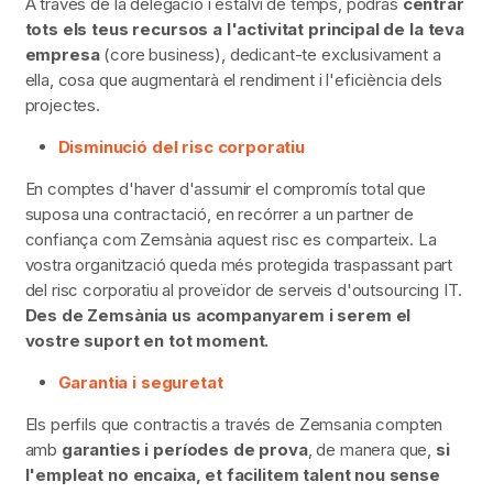
A través de la delegació i estalvi de temps, podràs
centrar
tots els teus recursos a l'activitat principal de la teva
empresa
(core business)
, dedicant-te exclusivament a
ella, cosa que augmentarà el rendiment i l'eficiència dels
projectes.
Disminució del risc corporatiu
En comptes d'haver d'assumir el compromís total que
suposa una contractació, en recórrer a un partner de
confiança com Zemsània aquest risc es comparteix. La
vostra organització queda més protegida traspassant part
del risc corporatiu al proveïdor de serveis d'outsourcing IT.
Des de Zemsània us acompanyarem i serem el
vostre suport en tot moment.
Garantia i seguretat
Els perfils que contractis a través de Zemsania compten
amb
garanties i períodes de prova
, de manera que,
si
l'empleat no encaixa, et facilitem talent nou sense