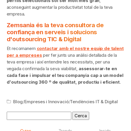
perfils seleccionats sol ser molt més gran
,
aconseguint augmentar la productivitat total de la teva
empresa.
Zemsania és la teva consultora de
confiança en serveis i solucions
d'outsourcing TIC & Digital
Et recomanem
contactar amb el nostre equip de talent
per a empreses
per fer junts una anàlisi detallada de la
teva empresa i així entendre les necessitats, per una
vegada confirmada la seva viabilitat,
assessorar-te en
cada fase i impulsar el teu
companyia cap a un model
d'outsourcing 360 º de qualitat, productiu i eficient
.
Blog
/
Empreses i Innovació
/
Tendències IT & Digital
Cerca:
Guies
Trends
Inside