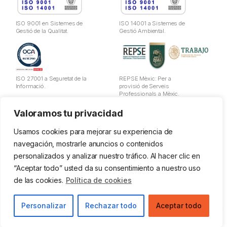
ISO 9001 en Sistemes de
ISO 14001 a Sistemes de
Gestió de la Qualitat.
Gestió Ambiental.
ISO 27001 a Seguretat de la
REPSE Mèxic: Per a
Informació.
provisió de Serveis
Professionals a Mèxic.
Valoramos tu privacidad
Avís Legal
Política de Privadesa
Usamos cookies para mejorar su experiencia de
Cookies
navegación, mostrarle anuncios o contenidos
Política d'utilització de dades
personalizados y analizar nuestro tráfico. Al hacer clic en
Política de la Seguretat d'Informació
“Aceptar todo” usted da su consentimiento a nuestro uso
Política Ges. Qualitat i Ambiental
Política PRL
de las cookies.
Política de cookies
Canal Ètic
© 2026 Zemsania SL
Personalizar
Rechazar todo
Aceptar todo