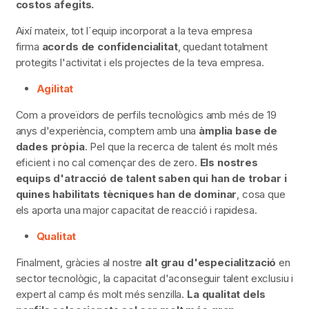
costos afegits.
Així mateix, tot l´equip incorporat a la teva empresa
firma
acords de confidencialitat
, quedant totalment
protegits l'activitat i els projectes de la teva empresa.
Agilitat
Com a proveïdors de perfils tecnològics amb més de 19
anys d'experiència, comptem amb una
àmplia base de
dades pròpia
. Pel que la recerca de talent és molt més
eficient i no cal començar des de zero.
Els nostres
equips d'atracció de talent saben qui han de trobar i
quines habilitats tècniques han de dominar
, cosa que
els aporta una major capacitat de reacció i rapidesa.
Qualitat
Finalment, gràcies al nostre
alt grau d'especialització
en
sector tecnològic, la capacitat d'aconseguir talent exclusiu i
expert al camp és molt més senzilla.
La qualitat dels