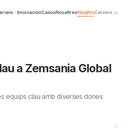
erveis
Innovación
Casos
Nosaltres
Insights
Careers
au a Zemsania Global
s equips clau amb diverses dones