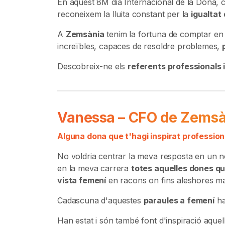
En aquest 8M dia Internacional de la Dona, 
reconeixem la lluita constant per la
igualtat
A
Zemsània
tenim la fortuna de comptar en 
increïbles, capaces de resoldre problemes,
Descobreix-ne els
referents professionals i
Vanessa – CFO de Zemsà
Alguna dona que t'hagi inspirat professio
No voldria centrar la meva resposta en un no
en la meva carrera
totes aquelles dones qu
vista femení
en racons on fins aleshores mai
Cadascuna d'aquestes
paraules a
femení
ha
Han estat i són també font d'inspiració aquell