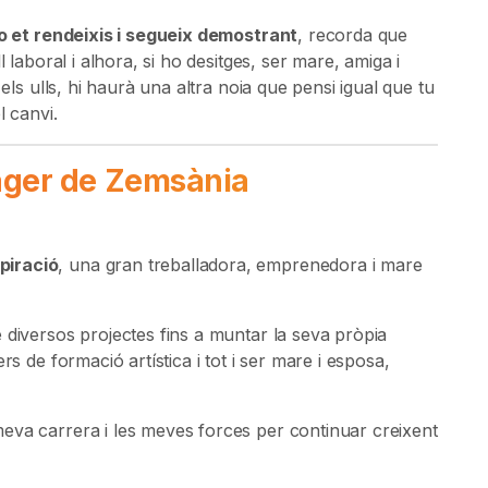
o et rendeixis i segueix demostrant
, recorda que
 laboral i alhora, si ho desitges, ser mare, amiga i
 els ulls, hi haurà una altra noia que pensi igual que tu
l canvi.
ager de Zemsània
piració
, una gran treballadora, emprenedora i mare
 diversos projectes fins a muntar la seva pròpia
rs de formació artística i tot i ser mare i esposa,
 meva carrera i les meves forces per continuar creixent