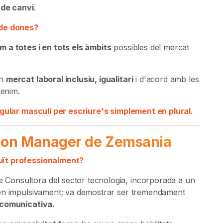
 de canvi
.
 de dones?
 a totes i en tots els àmbits
possibles del mercat
un
mercat laboral inclusiu, igualitari
i d'acord amb les
tenim.
ngular masculí per escriure's simplement en plural.
ition Manager de Zemsania
uït professionalment?
Consultora del sector tecnologia, incorporada a un
ien impulsivament; va demostrar ser tremendament
 comunicativa.