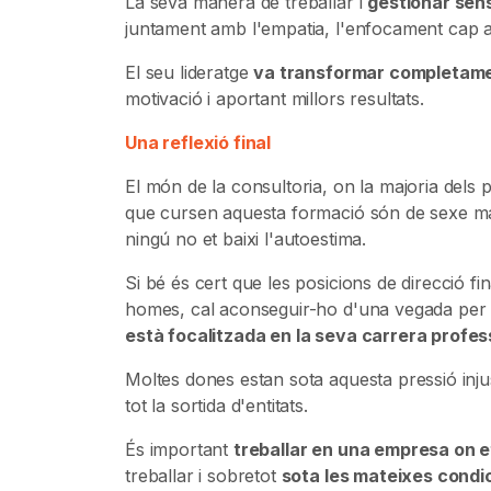
La seva manera de treballar i
gestionar sen
juntament amb l'empatia, l'enfocament cap al 
El seu lideratge
va transformar completame
motivació i aportant millors resultats.
Una reflexió final
El món de la consultoria, on la majoria dels p
que cursen aquesta formació són de sexe m
ningú no et baixi l'autoestima.
Si bé és cert que les posicions de direcció f
homes, cal aconseguir-ho d'una vegada per
està focalitzada en la seva carrera professi
Moltes dones estan sota aquesta pressió injus
tot la sortida d'entitats.
És important
treballar en una empresa on e
treballar i sobretot
sota les mateixes condi