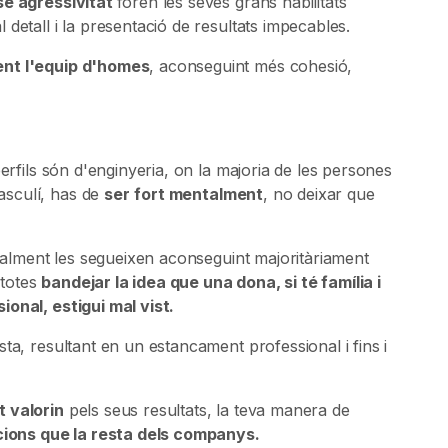
se agressivitat
foren les seves grans habilitats
detall i la presentació de resultats impecables.
nt l'equip d'homes
, aconseguint més cohesió,
erfils són d'enginyeria, on la majoria de les persones
asculí, has de
ser
fort mentalment
, no deixar que
inalment les segueixen aconseguint majoritàriament
 totes
bandejar la idea que una dona, si té família i
onal, estigui mal vist.
ta, resultant en un estancament professional i fins i
t valorin
pels seus resultats, la teva manera de
cions que la resta dels companys.