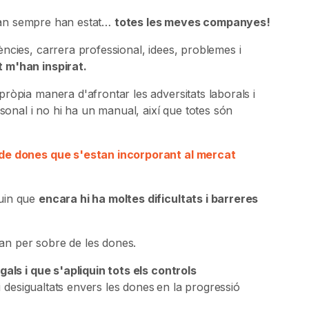
raran sempre han estat…
totes les meves companyes!
ncies, carrera professional, idees, problemes i
 m'han inspirat.
ròpia manera d'afrontar les adversitats laborals i
rsonal i no hi ha un manual, així que totes són
 de dones que s'estan incorporant al mercat
guin que
encara hi ha moltes dificultats i barreres
n per sobre de les dones.
gals i que s'apliquin tots els controls
 i desigualtats envers les dones
en la progressió