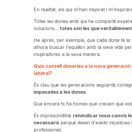
En realitat, els qui m'han inspirat i m'inspi
Totes les dones amb qui he compartit experiè
solucions…
totes són les que veritablement
He après, per exemple, que cada dona té la p
alhora buscar l'equilibri amb la seva vida pe
inspiradores a la seva manera.
Quin consell donaríeu a la nova generació
laboral?
És clau que les generacions següents cone
imposades a les dones
.
Que encara hi ha homes que creuen que esta
És imprescindible
reivindicar
nous canvis le
necessaris
perquè deixin d'existir injustícies
professional.