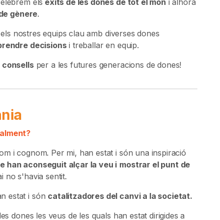
celebrem els
èxits de les dones de tot el món
i alhora
 de gènere
.
els nostres equips clau amb diverses dones
prendre decisions
i treballar en equip.
 consells
per a les futures generacions de dones!
nia
nalment?
m i cognom. Per mi, han estat i són una inspiració
e han aconseguit alçar la veu i
mostrar el punt de
 no s'havia sentit.
n estat i són
catalitzadores del canvi a la societat.
es dones les veus de les quals han estat dirigides a