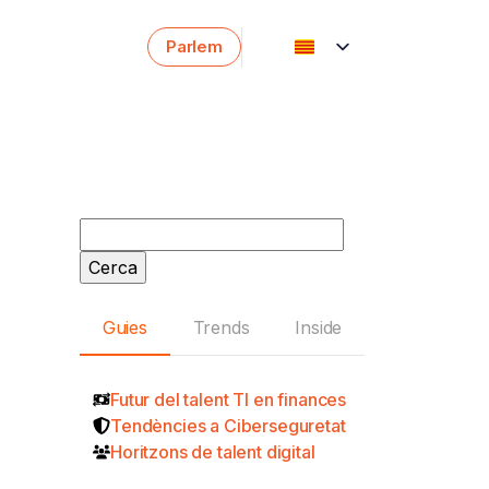
Parlem
Español
English
Cerca:
Guies
Trends
Inside
Futur del talent TI en finances
Tendències a Ciberseguretat
Horitzons de talent digital