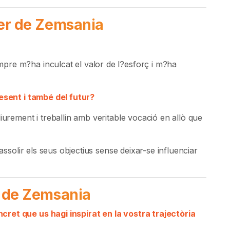
er de Zemsania
pre m?ha inculcat el valor de l?esforç i m?ha
resent i també del futur?
iurement i treballin amb veritable vocació en allò que
 assolir els seus objectius sense deixar-se influenciar
 de Zemsania
ret que us hagi inspirat en la vostra trajectòria