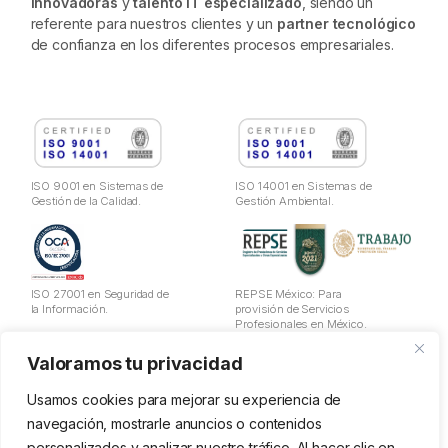
innovadoras
y
talento IT especializado
, siendo un
referente para nuestros clientes y un
partner tecnológico
de confianza en los diferentes procesos empresariales.
ISO 9001 en Sistemas de
ISO 14001 en Sistemas de
Gestión de la Calidad.
Gestión Ambiental.
ISO 27001 en Seguridad de
REPSE México: Para
la Información.
provisión de Servicios
Profesionales en México.
Valoramos tu privacidad
Aviso Legal
Política de Privacidad
Usamos cookies para mejorar su experiencia de
Cookies
navegación, mostrarle anuncios o contenidos
Política de utilización de datos
personalizados y analizar nuestro tráfico. Al hacer clic en