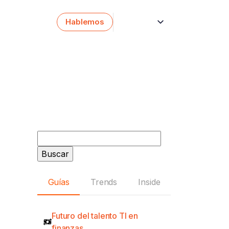
Hablemos
English
Català
Buscar:
Guías
Trends
Inside
Futuro del talento TI en
finanzas