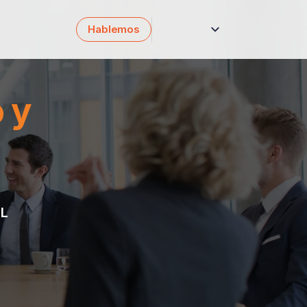
Hablemos
English
Català
 y
AL