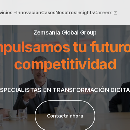
vicios
Innovación
Casos
Nosotros
Insights
Careers
Zemsania Global Group
mpulsamos tu futuro
competitividad
SPECIALISTAS EN TRANSFORMACIÓN DIGIT
Contacta ahora