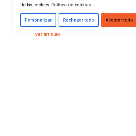
de las cookies.
Política de cookies
Agentic AI para el sector retail y d
Personalizar
Rechazar todo
Aceptar todo
gran consumo
Ver artículo