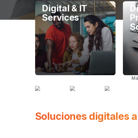
Digital & IT
Di
Services
P
S
Má
Soluciones digitales 