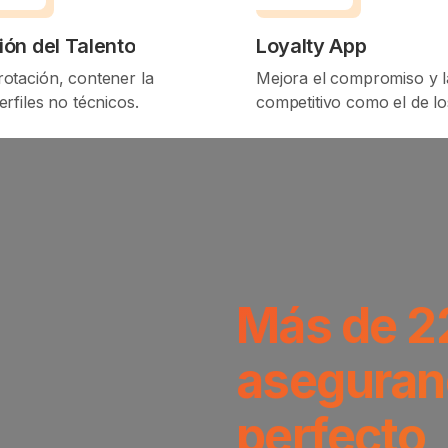
ión del Talento
Loyalty App
 rotación, contener la
Mejora el compromiso y la
erfiles no técnicos.
competitivo como el de l
Más de 2
aseguran
perfecto