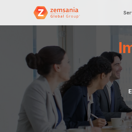
Ser
I
E