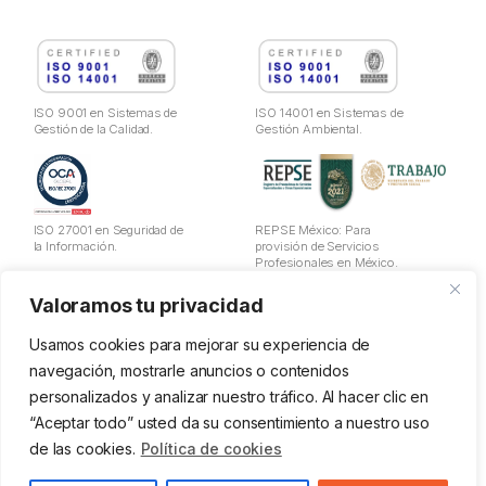
ISO 9001 en Sistemas de
ISO 14001 en Sistemas de
Gestión de la Calidad.
Gestión Ambiental.
ISO 27001 en Seguridad de
REPSE México: Para
la Información.
provisión de Servicios
Profesionales en México.
Valoramos tu privacidad
Aviso Legal
Política de Privacidad
Usamos cookies para mejorar su experiencia de
Cookies
navegación, mostrarle anuncios o contenidos
Política de utilización de datos
personalizados y analizar nuestro tráfico. Al hacer clic en
Política de la Seguridad de Información
“Aceptar todo” usted da su consentimiento a nuestro uso
Política Ges. Calidad y Ambiental
Política PRL
de las cookies.
Política de cookies
Canal Ético