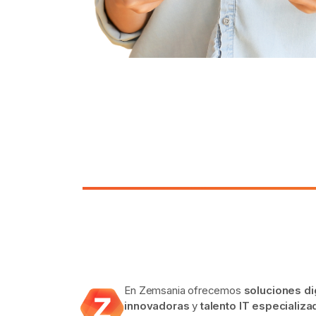
En Zemsania ofrecemos
soluciones di
innovadoras
y
talento IT especializa