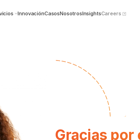
vicios
Innovación
Casos
Nosotros
Insights
Careers
Gracias por