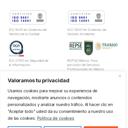
ISO 9001 en Sistemas de
ISO 14001 en Sistemas de
Gestión de la Calidad.
Gestión Ambiental.
ISO 27001 en Seguridad de
REPSE México: Para
la Información.
provisión de Servicios
Profesionales en México.
Valoramos tu privacidad
Aviso Legal
Política de Privacidad
Usamos cookies para mejorar su experiencia de
Cookies
navegación, mostrarle anuncios o contenidos
Política de utilización de datos
personalizados y analizar nuestro tráfico. Al hacer clic en
Política de la Seguridad de Información
“Aceptar todo” usted da su consentimiento a nuestro uso
Política Ges. Calidad y Ambiental
Política PRL
de las cookies.
Política de cookies
Canal Ético