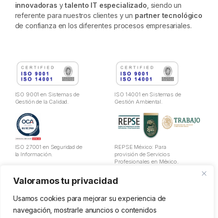
innovadoras
y
talento IT especializado
, siendo un
referente para nuestros clientes y un
partner tecnológico
de confianza en los diferentes procesos empresariales.
ISO 9001 en Sistemas de
ISO 14001 en Sistemas de
Gestión de la Calidad.
Gestión Ambiental.
ISO 27001 en Seguridad de
REPSE México: Para
la Información.
provisión de Servicios
Profesionales en México.
Valoramos tu privacidad
Aviso Legal
Política de Privacidad
Usamos cookies para mejorar su experiencia de
Cookies
navegación, mostrarle anuncios o contenidos
Política de utilización de datos