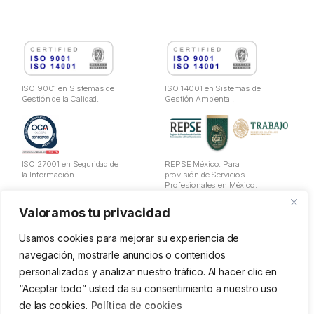
ISO 9001 en Sistemas de
ISO 14001 en Sistemas de
Gestión de la Calidad.
Gestión Ambiental.
ISO 27001 en Seguridad de
REPSE México: Para
la Información.
provisión de Servicios
Profesionales en México.
Valoramos tu privacidad
Aviso Legal
Política de Privacidad
Usamos cookies para mejorar su experiencia de
Cookies
navegación, mostrarle anuncios o contenidos
Política de utilización de datos
personalizados y analizar nuestro tráfico. Al hacer clic en
Política de la Seguridad de Información
“Aceptar todo” usted da su consentimiento a nuestro uso
Política Ges. Calidad y Ambiental
Política PRL
de las cookies.
Política de cookies