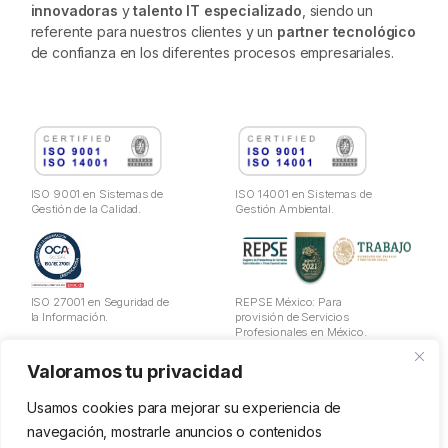
innovadoras
y
talento IT especializado
, siendo un
referente para nuestros clientes y un
partner tecnológico
de confianza en los diferentes procesos empresariales.
ISO 9001 en Sistemas de
ISO 14001 en Sistemas de
Gestión de la Calidad.
Gestión Ambiental.
ISO 27001 en Seguridad de
REPSE México: Para
la Información.
provisión de Servicios
Profesionales en México.
Valoramos tu privacidad
Aviso Legal
Política de Privacidad
Usamos cookies para mejorar su experiencia de
Cookies
navegación, mostrarle anuncios o contenidos
Política de utilización de datos