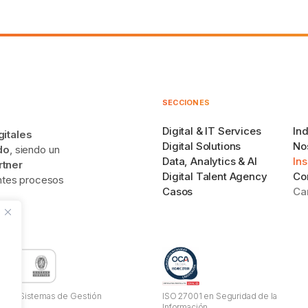
SECCIONES
Digital & IT Services
Ind
gitales
Digital Solutions
No
do
, siendo un
Data, Analytics & AI
Ins
rtner
Digital Talent Agency
Co
entes procesos
Casos
Ca
01 en Sistemas de Gestión
ISO 27001 en Seguridad de la
l.
Información.