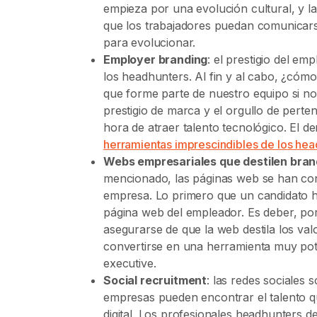
empieza por una evolución cultural, y la
que los trabajadores puedan comunicars
para evolucionar.
Employer branding
: el prestigio del e
los headhunters. Al fin y al cabo, ¿có
que forme parte de nuestro equipo si no
prestigio de marca y el orgullo de perte
hora de atraer talento tecnológico. El 
herramientas imprescindibles de los hea
Webs empresariales que destilen bran
mencionado, las páginas web se han con
empresa. Lo primero que un candidato hac
página web del empleador. Es deber, po
asegurarse de que la web destila los val
convertirse en una herramienta muy pot
executive.
Social recruitment
: las redes sociales
empresas pueden encontrar el talento qu
digital. Los profesionales headhunters 