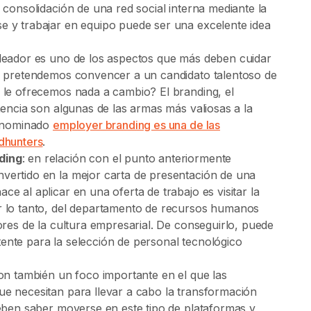
 consolidación de una red social interna mediante la
e y trabajar en equipo puede ser una excelente idea
mpleador es uno de los aspectos que más deben cuidar
mo pretendemos convencer a un candidato talentoso de
 le ofrecemos nada a cambio? El branding, el
nencia son algunas de las armas más valiosas a la
denominado
employer branding es una de las
dhunters
.
ding
: en relación con el punto anteriormente
vertido en la mejor carta de presentación de una
e al aplicar en una oferta de trabajo es visitar la
r lo tanto, del departamento de recursos humanos
ores de la cultura empresarial. De conseguirlo, puede
ente para la selección de personal tecnológico
 son también un foco importante en el que las
e necesitan para llevar a cabo la transformación
deben saber moverse en este tipo de plataformas y