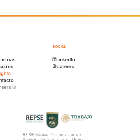
SOCIAL
ustrias
LinkedIn
sotros
Careers
ights
ntacto
reers
REPSE México: Para provisión de
Servicios Profesionales en México.