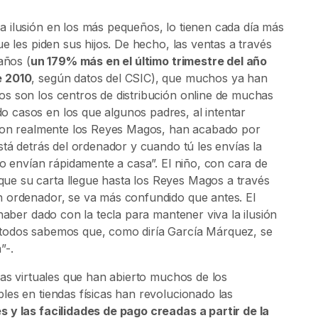
 ilusión en los más pequeños, lo tienen cada día más
e les piden sus hijos. De hecho, las ventas a través
años (
un 179% más en el último trimestre del año
e 2010
, según datos del CSIC), que muchos ya han
s son los centros de distribución online de muchas
 casos en los que algunos padres, al intentar
s son realmente los Reyes Magos, han acabado por
tá detrás del ordenador y cuando tú les envías la
 lo envían rápidamente a casa
”. El niño, con cara de
e su carta llegue hasta los Reyes Magos a través
n ordenador, se va más confundido que antes. El
haber dado con la tecla para mantener viva la ilusión
 todos sabemos que, como diría García Márquez, se
”-.
das virtuales que han abierto muchos de los
les en tiendas físicas han revolucionado las
 y las facilidades de pago creadas a partir de la