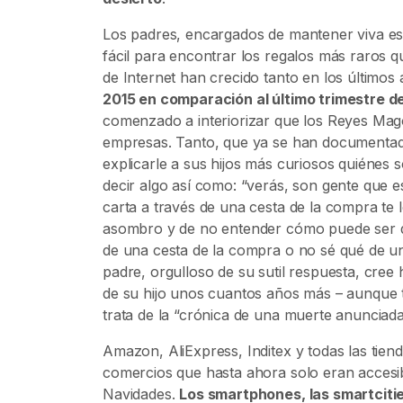
Los padres, encargados de mantener viva esa
fácil para encontrar los regalos más raros qu
de Internet han crecido tanto en los últimos 
2015 en comparación al último trimestre d
comenzado a interiorizar que los Reyes Mago
empresas. Tanto, que ya se han documentado
explicarle a sus hijos más curiosos quiéne
decir algo así como: “
verás, son gente que es
carta a través de una cesta de la compra te
asombro y de no entender cómo puede ser qu
de una cesta de la compra o no sé qué de u
padre, orgulloso de su sutil respuesta, cree 
de su hijo unos cuantos años más – aunque
trata de la “crónica de una muerte anunciada
Amazon, AliExpress, Inditex y todas las tien
comercios que hasta ahora solo eran accesib
Navidades.
Los smartphones, las smartcities